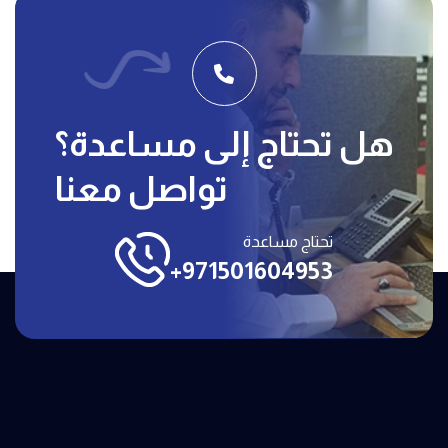
هل تحتاج إلى مساعدة؟
تواصل معنا
تحتاج مساعدة
+971501604953
Avail Now