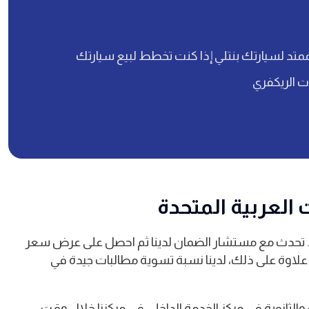
متد لسيارتك بنتلي إذا كنت تخطط لبيع سيارتك
ات الريكفري
العربية المتحدة
، تواصل معنا على 04 286 6222 أو info@mpwarranties.com. تحدث مع مستشار الضمان لدينا ثم احصل على عرض سعر
علاوة على ذلك، لدينا نسبة تسوية مطالبات جيدة في
ثانوية في مركز الخدمة الداخلي في مركزنا خلال وقتٍ