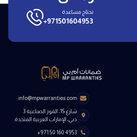
تحتاج مساعدة
+971501604953
info@mpwarranties.com
شارع 15، القوز الصناعية 3
دبي، الإمارات العربية المتحدة.
+971 50 160 4953