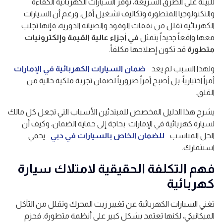
للبيئة على الطرق السريعة، توفر السيارات الكهربائية الكفاءة
والتكنولوجيا المتطورة وتكاليف تشغيل أقل. ورغم أن السيارات
الكهربائية تقلل من نفقات الوقود والصيانة الدورية، فإنها تجلب
معها واقعاً جديداً يتمثل
في أجزاء عالية القيمة وإلكترونيات
متطورة
قد تكون إصلاحها مكلفاً.
ولهذا السبب لم يعد
ضمان السيارات الكهربائية في الإمارات
أمراً اختيارياً؛ بل أصبح أمراً ضرورياً لضمان تجربة ملكية خالية من
القلق.
يشرح هذا الدليل المخصص للمبتدئين الأسباب التي تجعل كل مالك
لسيارة كهربائية في الإمارات بحاجة إلى حماية الضمان، وكيف أن
الحل المناسب
للضمان الخاص بالسيارات في دبي
يحمي
استثمارك.
فهم التكلفة الحقيقية لامتلاك سيارة
كهربائية
تغني السيارات الكهربائية عن تغيير زيت المحرك وتقلل من التآكل
الميكانيكي، لكنها تعتمد بشكل كبير على أنظمة متطورة. فحزم